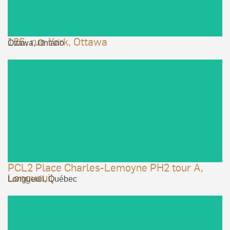
126, rue York, Ottawa
Ottawa, Ontario
VOIR LE PROJET
PCL2 Place Charles-Lemoyne PH2 tour A,
Longueuil
Longueuil, Québec