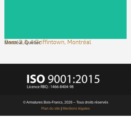
VOIR LE PROJET
Bass 3 & 4 Griffintown, Montréal
Montréal, Québec
© Armatures Bois-Francs, 2026 – Tous droits réservés
Plan du site
|
Mentions légales