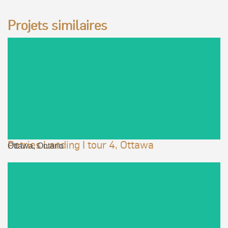
Projets similaires
VOIR LE PROJET
Petries Landing I tour 4, Ottawa
Ottawa, Ontario
VOIR LE PROJET